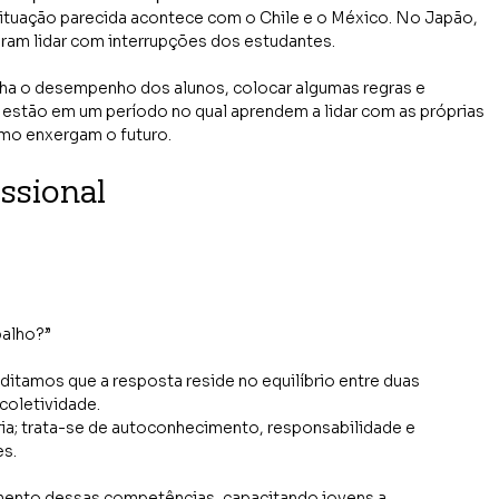
uação parecida acontece com o Chile e o México. No Japão, 
ram lidar com interrupções dos estudantes.
lha o desempenho dos alunos, colocar algumas regras e 
e estão em um período no qual aprendem a lidar com as próprias 
mo enxergam o futuro.
issional
balho?”
itamos que a resposta reside no equilíbrio entre duas 
coletividade.
ria; trata-se de autoconhecimento, responsabilidade e 
s.
nto dessas competências, capacitando jovens a 