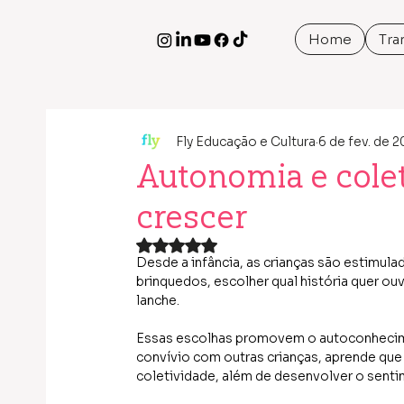
Home
Tra
Fly Educação e Cultura
6 de fev. de 
Autonomia e colet
crescer
Avaliado com NaN de 5 estrelas.
Desde a infância, as crianças são estimula
brinquedos, escolher qual história quer ouvir
lanche. 
Essas escolhas promovem o autoconhecime
convívio com outras crianças, aprende que c
coletividade, além de desenvolver o sent