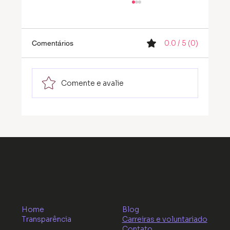
0.0 / 5 (0)
Comentários
Comente e avalie
Por que a curiosidade e o reaprender
tornam-se um diferencial em 2026?
Home
Blog
Transparência
Carreiras e voluntariado
Contato