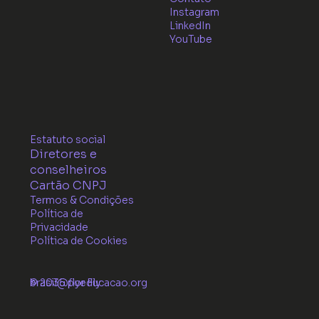
Instagram
LinkedIn
YouTube
Estatuto social
Diretores e
conselheiros
Cartão CNPJ
Termos & Condições
Política de
Privacidade
Política de Cookies
© 2035 por Fly
brasil@flyeducacao.org