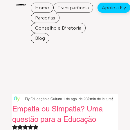
Home
Transparência
Apoie a Fly
Parcerias
Conselho e Diretoria
Blog
Fly Educação e Cultura
1 de ago. de 2024
3 min de leitura
Empatia ou Simpatia? Uma
questão para a Educação
Avaliado com NaN de 5 estrelas.