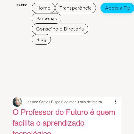
Home
Transparência
Apoie a Fly
Parcerias
Conselho e Diretoria
Blog
Jessica Santos Bispo
6 de mar.
3 min de leitura
O Professor do Futuro é quem
facilita o aprendizado
tecnológico