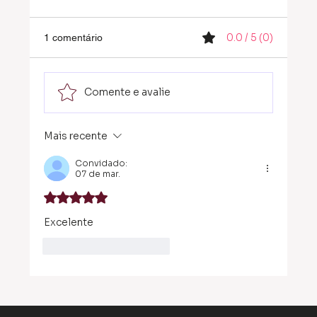
0.0 / 5 (0)
1 comentário
Comente e avalie
Mais recente
Por que a Liderança Feminina na
Tecnologia e a Ética são fundamentais
Convidado:
para 2026?
07 de mar.
Avaliado com 5 de 5 estrelas.
Excelente
Curtir
Responder