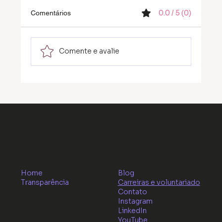
0.0 / 5 (0)
Comentários
Comente e avalie
Guia Prático: 7 maneiras para aplicar
metodologias ativas em sala de aula
Home
Blog
Transparência
Carreiras e voluntariado
Contato
Instagram
LinkedIn
YouTube