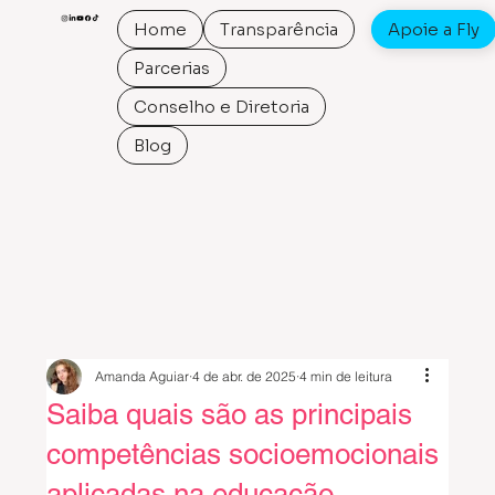
Home
Transparência
Apoie a Fly
Parcerias
Conselho e Diretoria
Blog
Amanda Aguiar
4 de abr. de 2025
4 min de leitura
Saiba quais são as principais
competências socioemocionais
aplicadas na educação