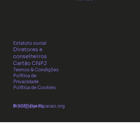
Estatuto social
Diretores e
conselheiros
Cartão CNPJ
Termos & Condições
Política de
Privacidade
Política de Cookies
© 2035 por Fly
brasil@flyeducacao.org