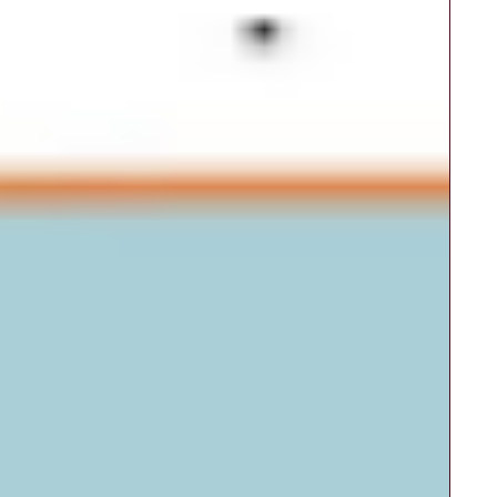
25 de abr. de 2025
6 min de leitura
Preparando o futuro: estratégias e
ferramentas para conquistar seu
primeiro emprego
Descubra como jovens podem dar os primeiros passos no
mercado de trabalho com autoconhecimento,
planejamento de carreira e desenvolvimento de
habilidades socioemocionais e técnicas. Dicas práticas,
ferramentas e estratégias para conquistar o primeiro
emprego com confiança.