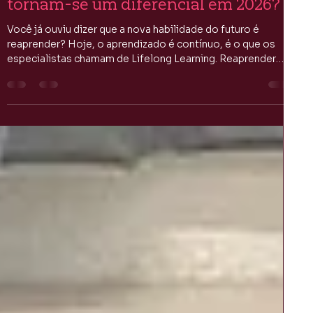
Jessica Santos Bispo
26 de fev.
5 min de leitura
Por que a curiosidade e o reaprender
tornam-se um diferencial em 2026?
Você já ouviu dizer que a nova habilidade do futuro é
reaprender? Hoje, o aprendizado é contínuo, é o que os
especialistas chamam de Lifelong Learning. Reaprender
exige humildade pois não sabemos de tudo buscando
novos conhecimentos e caminhos.