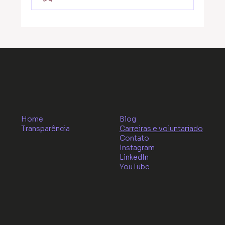
Por que a curiosidade e o reaprender
tornam-se um diferencial em 2026?
Home
Blog
Transparência
Carreiras e voluntariado
Contato
Instagram
LinkedIn
YouTube