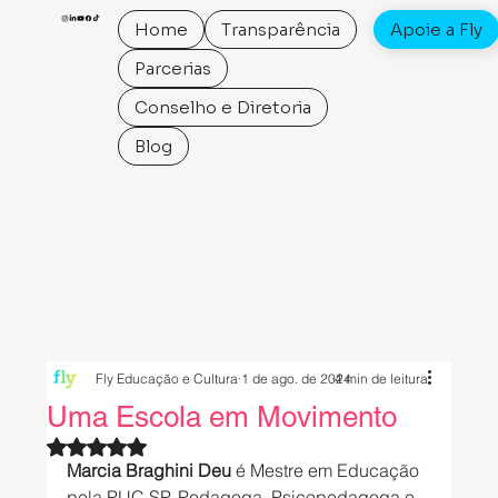
Home
Transparência
Apoie a Fly
Parcerias
Conselho e Diretoria
Blog
Fly Educação e Cultura
1 de ago. de 2024
4 min de leitura
Uma Escola em Movimento
Avaliado com NaN de 5 estrelas.
Marcia Braghini Deu
 é Mestre em Educação 
pela PUC SP, Pedagoga, Psicopedagoga e 